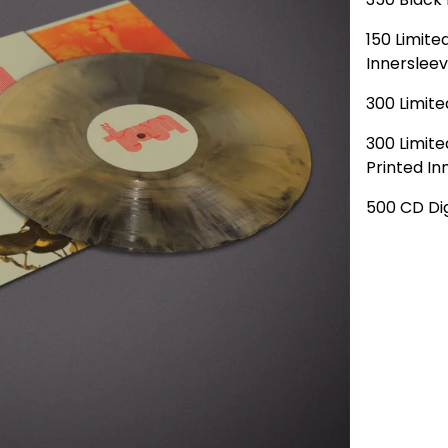
150 Limite
Innerslee
300 Limite
300 Limit
Printed In
500 CD Di