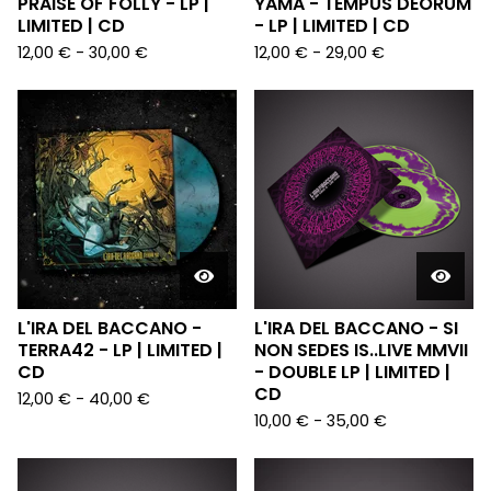
PRAISE OF FOLLY - LP |
YAMA - TEMPUS DEORUM
LIMITED | CD
- LP | LIMITED | CD
12,00
€
-
30,00
€
12,00
€
-
29,00
€
L'IRA DEL BACCANO -
L'IRA DEL BACCANO - SI
TERRA42 - LP | LIMITED |
NON SEDES IS..LIVE MMVII
CD
- DOUBLE LP | LIMITED |
CD
12,00
€
-
40,00
€
10,00
€
-
35,00
€